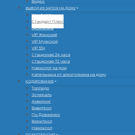
Видео
ВЫВОД ИЗ ЗАПОЯ НА ДОМУ
Комфорт
Стандарт Плюс
Эксклюзив
VIP Женский
VIP Мужской
VIP 55+
Стационар 24 часа
Стационар 72 часа
Нарколог на дом
Капельница от алкоголизма на дому
КОДИРОВАНИЕ
Торпедо
Эспераль
Аквилонг
Вивитрол
По Довженко
Веритрол
Наноксол
ПСИХОТЕРАПИЯ