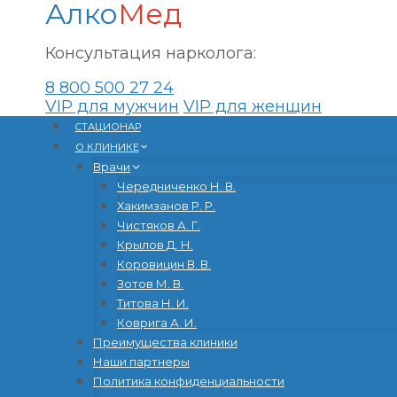
Алко
Мед
Консультация нарколога:
8 800 500 27 24
VIP для мужчин
VIP для женщин
Перейти
CТАЦИОНАР
к
О КЛИНИКЕ
содержанию
Врачи
Чередниченко Н. В.
Хакимзанов Р. Р.
Чистяков А. Г.
Крылов Д. Н.
Коровицин В. В.
Зотов М. В.
Титова Н. И.
Коврига А. И.
Преимущества клиники
Наши партнеры
Политика конфиденциальности