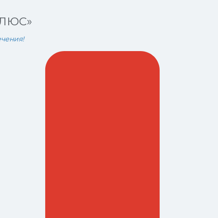
ПЛЮС»
чения!