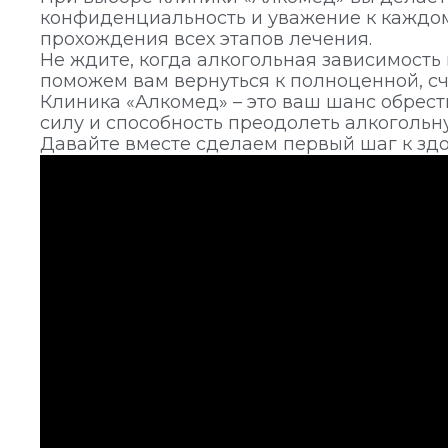
конфиденциальность и уважение к каждом
прохождения всех этапов лечения.
Не ждите, когда алкогольная зависимость
поможем вам вернуться к полноценной, сч
Клиника «Алкомед» – это ваш шанс обрест
силу и способность преодолеть алкогольн
Давайте вместе сделаем первый шаг к здо