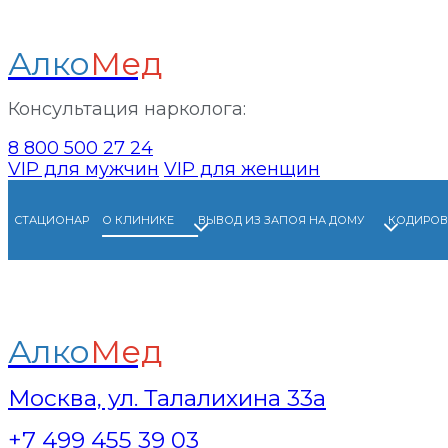
Алко
Мед
Консультация нарколога:
8 800 500 27 24
VIP для мужчин
VIP для женщин
Перейти
к
CТАЦИОНАР
О КЛИНИКЕ
ВЫВОД ИЗ ЗАПОЯ НА ДОМУ
КОДИРОВ
содержанию
Алко
Мед
Москва, ул. Талалихина 33а
+7 499 455 39 03