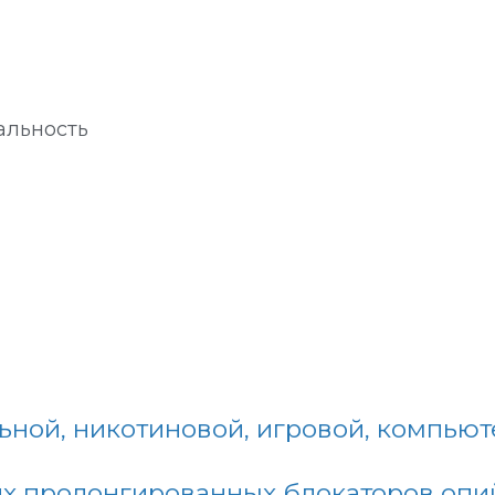
альность
ьной, никотиновой, игровой, компьют
их пролонгированных блокаторов опи