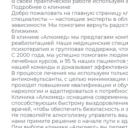
В своей практической работе используем
Подробнее о клинике:
Добро пожаловать на главную страницу к
специалисты — настоящие эксперты в об
зависимости. Мы помогаем вернуть радост
близкими.
В клинике «Алкомед» мы предлагаем компл
реабилитацией. Наши медицинские специ
психотерапия и групповая поддержка, чт
С 2000 года, мы успешно помогаем людям 
лечебных курсов, и 95 % наших пациенто
нашей команды и доказывает эффективнос
В процессе лечения мы используем тольк
антиконвульсанты, с целью минимизации 
проходят повышение квалификации и обуч
наркологии и адаптироваться к потребнос
Клиника «Алкомед» оснащена современны
способствующих быстрому выздоровлению
врачей, чтобы обеспечить безопасность и
Не позволяйте алкоголизму управлять ваш
нами примите решение о начале пути к зд
При выборе клиники «Алкомед» вы делает