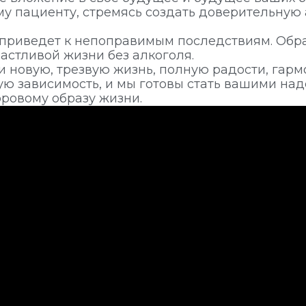
у пациенту, стремясь создать доверительную
 приведет к непоправимым последствиям. Обра
астливой жизни без алкоголя.
и новую, трезвую жизнь, полную радости, гар
ую зависимость, и мы готовы стать вашими на
ровому образу жизни.