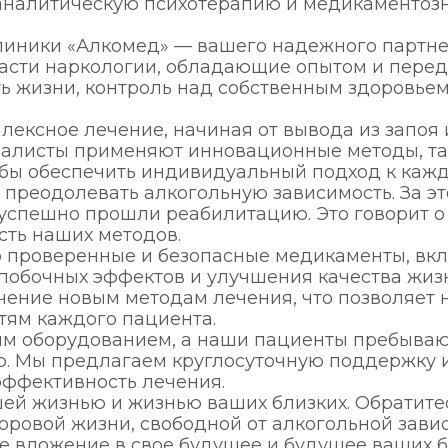
 аналитическую психотерапию и медикаментоз
линики «Алкомед» — вашего надежного партне
ласти наркологии, обладающие опытом и пере
ь жизни, контроль над собственным здоровьем
ексное лечение, начиная от вывода из запоя
алисты применяют инновационные методы, та
обы обеспечить индивидуальный подход к кажд
преодолевать алкогольную зависимость. За эт
в успешно прошли реабилитацию. Это говорит 
ть наших методов.
о проверенные и безопасные медикаменты, вк
побочных эффектов и улучшения качества жиз
ение новым методам лечения, что позволяет 
тям каждого пациента.
м оборудованием, а наши пациенты пребывают
. Мы предлагаем круглосуточную поддержку 
 эффективность лечения.
ей жизнью и жизнью ваших близких. Обратитес
оровой жизни, свободной от алкогольной зави
е вложение в свое будущее и будущее ваших 