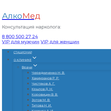
Алко
Мед
Консультация нарколога:
8 800 500 27 24
VIP для мужчин
VIP для женщин
Перейти
CТАЦИОНАР
к
О КЛИНИКЕ
содержанию
Врачи
Чередниченко Н. В.
Хакимзанов Р. Р.
Чистяков А. Г.
Крылов Д. Н.
Коровицин В. В.
Зотов М. В.
Титова Н. И.
Коврига А. И.