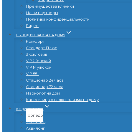
Преимущества клиники
Наши партнеры
Политика конфиденциальности
Видео
ВЫВОД ИЗ ЗАПОЯ НА ДОМУ
Комфорт
Стандарт Плюс
Эксклюзив
VIP Женский
VIP Мужской
VIP 55+
Стационар 24 часа
Стационар 72 часа
Нарколог на дом
Капельница от алкоголизма на дому
КОДИРОВАНИЕ
Торпедо
Эспераль
Аквилонг