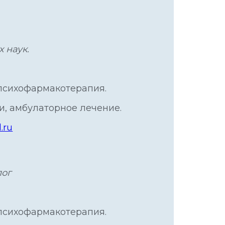
 наук.
 психофармакотерапия.
, амбулаторное лечение.
.ru
лог
 психофармакотерапия.