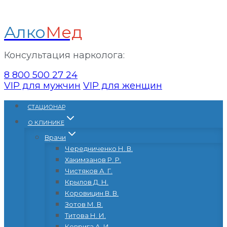
Алко
Мед
Консультация нарколога:
8 800 500 27 24
VIP для мужчин
VIP для женщин
Перейти
CТАЦИОНАР
к
О КЛИНИКЕ
содержанию
Врачи
Чередниченко Н. В.
Хакимзанов Р. Р.
Чистяков А. Г.
Крылов Д. Н.
Коровицин В. В.
Зотов М. В.
Титова Н. И.
Коврига А. И.