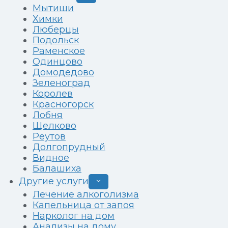
дочернее
Мытищи
меню
Химки
Люберцы
Подольск
Раменское
Одинцово
Домодедово
Зеленоград
Королев
Красногорск
Лобня
Щелково
Реутов
Долгопрудный
Видное
Балашиха
Другие услуги
Развернуть
дочернее
Лечение алкоголизма
меню
Капельница от запоя
Нарколог на дом
Анализы на дому