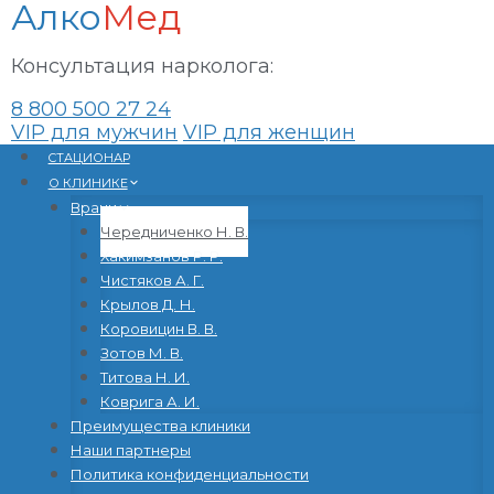
Алко
Мед
Консультация нарколога:
8 800 500 27 24
VIP для мужчин
VIP для женщин
Перейти
CТАЦИОНАР
к
О КЛИНИКЕ
содержанию
Врачи
Чередниченко Н. В.
Хакимзанов Р. Р.
Чистяков А. Г.
Крылов Д. Н.
Коровицин В. В.
Зотов М. В.
Титова Н. И.
Коврига А. И.
Преимущества клиники
Наши партнеры
Политика конфиденциальности