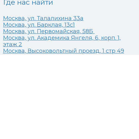
Где нас найти
Москва, ул. Талалихина 33а
Москва, ул. Барклая, 13с1
Москва, ул. Первомайская, 58Б
Москва, ул. Академика Янгеля, 6, корп. 1,
этаж 2
Москва, Высоковольтный проезд, 1 стр 49
CТАЦИОНАР
Развернуть
О КЛИНИКЕ
дочернее
Развернуть
ВРАЧИ
меню
дочернее
ЧЕРЕДНИЧЕНКО Н. В.
меню