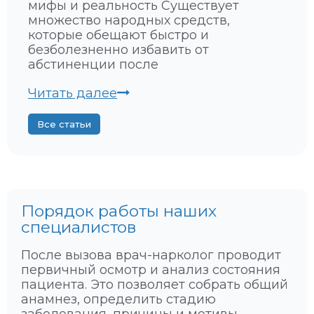
мифы и реальность Существует
л
множество народных средств,
и
которые обещают быстро и
з
безболезненно избавить от
м
абстиненции после
с
с
С
Читать далее
о
Е
ц
Р
Все статьи
и
Д
а
Ц
л
Е
ь
Б
н
И
о
Е
Порядок работы наших
й
Н
специалистов
и
И
м
Е
После вызова врач-нарколог проводит
е
П
первичный осмотр и анализ состояния
д
О
пациента. Это позволяет собрать общий
и
С
анамнез, определить стадию
ц
Л