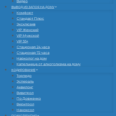
Видео
ВЫВОД ИЗ ЗАПОЯ НА ДОМУ
Комфорт
Стандарт Плюс
Эксклюзив
VIP Женский
VIP Мужской
VIP 55+
Стационар 24 часа
Стационар 72 часа
Нарколог на дом
Капельница от алкоголизма на дому
КОДИРОВАНИЕ
Торпедо
Эспераль
Аквилонг
Вивитрол
По Довженко
Веритрол
Наноксол
ПСИХОТЕРАПИЯ