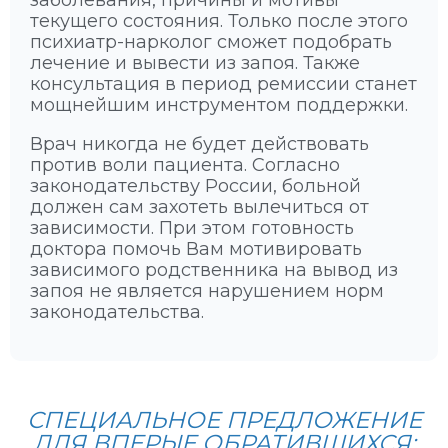
заболевания, причины и мотивы
и
Е
текущего состояния. Только после этого
н
А
психиатр-нарколог сможет подобрать
с
Л
лечение и вывести из запоя. Также
к
К
консультация в период ремиссии станет
о
О
мощнейшим инструментом поддержки.
й
Г
т
О
Врач никогда не будет действовать
о
Л
против воли пациента. Согласно
ч
Я
законодательству России, больной
к
:
должен сам захотеть вылечиться от
и
Ч
зависимости. При этом готовность
з
Т
доктора помочь Вам мотивировать
р
О
зависимого родственника на вывод из
е
Д
запоя не является нарушением норм
н
Е
законодательства.
и
Л
я
А
Т
Ь
СПЕЦИАЛЬНОЕ ПРЕДЛОЖЕНИЕ
ДЛЯ ВПЕРЫЕ ОБРАТИВШИХСЯ: