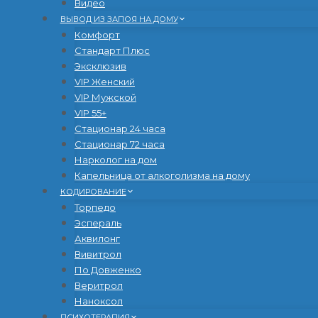
Видео
ВЫВОД ИЗ ЗАПОЯ НА ДОМУ
Комфорт
Стандарт Плюс
Эксклюзив
VIP Женский
VIP Мужской
VIP 55+
Стационар 24 часа
Стационар 72 часа
Нарколог на дом
Капельница от алкоголизма на дому
КОДИРОВАНИЕ
Торпедо
Эспераль
Аквилонг
Вивитрол
По Довженко
Веритрол
Наноксол
ПСИХОТЕРАПИЯ