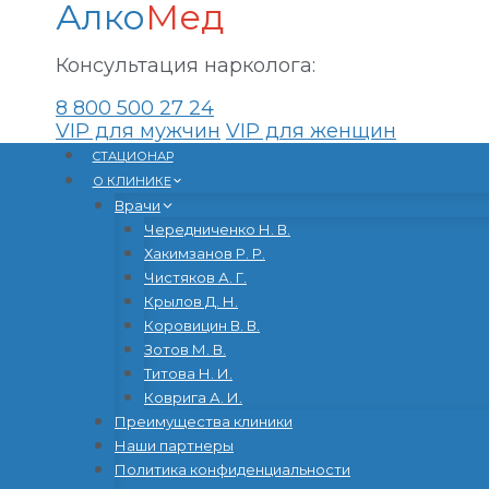
Алко
Мед
Консультация нарколога:
8 800 500 27 24
VIP для мужчин
VIP для женщин
Перейти
CТАЦИОНАР
к
О КЛИНИКЕ
содержанию
Врачи
Чередниченко Н. В.
Хакимзанов Р. Р.
Чистяков А. Г.
Крылов Д. Н.
Коровицин В. В.
Зотов М. В.
Титова Н. И.
Коврига А. И.
Преимущества клиники
Наши партнеры
Политика конфиденциальности