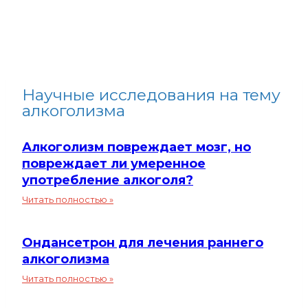
Научные исследования на тему
алкоголизма
Алкоголизм повреждает мозг, но
повреждает ли умеренное
употребление алкоголя?
Алкоголизм
Читать полностью »
повреждает
мозг,
Ондансетрон для лечения раннего
но
повреждает
алкоголизма
ли
Ондансетрон
Читать полностью »
умеренное
для
употребление
лечения