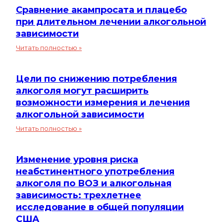
алкоголя?
Сравнение акампросата и плацебо
раннего
алкоголизма
при длительном лечении алкогольной
зависимости
Сравнение
Читать полностью »
акампросата
и
Цели по снижению потребления
плацебо
при
алкоголя могут расширить
длительном
возможности измерения и лечения
лечении
алкогольной зависимости
алкогольной
Цели
Читать полностью »
зависимости
по
снижению
Изменение уровня риска
потребления
алкоголя
неабстинентного употребления
могут
алкоголя по ВОЗ и алкогольная
расширить
зависимость: трехлетнее
возможности
исследование в общей популяции
измерения
США
и