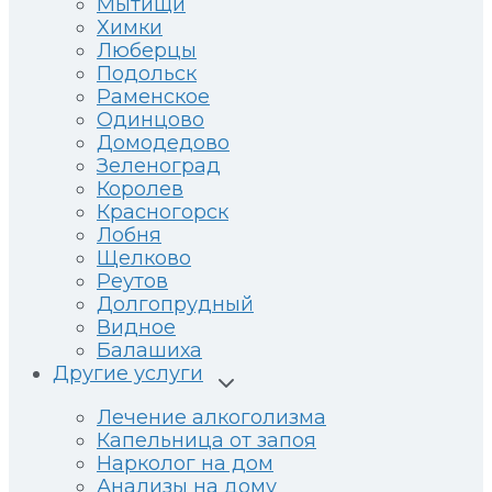
Мытищи
Химки
Люберцы
Подольск
Раменское
Одинцово
Домодедово
Зеленоград
Королев
Красногорск
Лобня
Щелково
Реутов
Долгопрудный
Видное
Балашиха
Другие услуги
Развернуть
дочернее
меню
Лечение алкоголизма
Капельница от запоя
Нарколог на дом
Анализы на дому