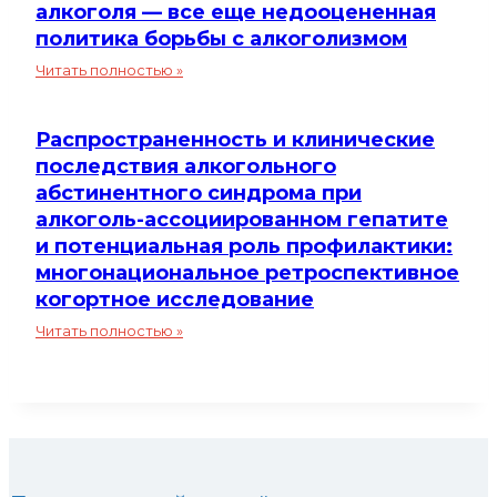
помощью
алкоголя — все еще недооцененная
мер
политика борьбы с алкоголизмом
борьбы
Минимальный
Читать полностью »
с
возраст
алкоголизмом
употребления
в
Распространенность и клинические
алкоголя
общей
—
последствия алкогольного
популяции
все
абстинентного синдрома при
и
еще
алкоголь-ассоциированном гепатите
подгруппах
недооцененная
населения:
и потенциальная роль профилактики:
политика
систематический
многонациональное ретроспективное
борьбы
обзор
когортное исследование
с
и
алкоголизмом
Распространенность
Читать полностью »
мета-
и
анализ
клинические
последствия
алкогольного
абстинентного
синдрома
при