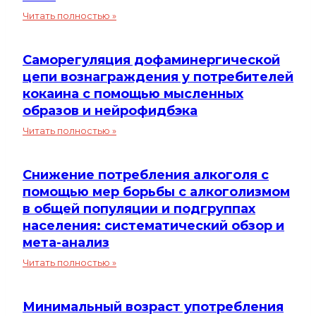
лечения
Изменение
Читать полностью »
алкогольной
уровня
зависимости
риска
Саморегуляция дофаминергической
неабстинентного
употребления
цепи вознаграждения у потребителей
алкоголя
кокаина с помощью мысленных
по
образов и нейрофидбэка
ВОЗ
Саморегуляция
Читать полностью »
и
дофаминергической
алкогольная
цепи
зависимость:
Снижение потребления алкоголя с
вознаграждения
трехлетнее
у
помощью мер борьбы с алкоголизмом
исследование
потребителей
в общей популяции и подгруппах
в
кокаина
общей
населения: систематический обзор и
с
популяции
мета-анализ
помощью
США
Снижение
Читать полностью »
мысленных
потребления
образов
алкоголя
и
Минимальный возраст употребления
с
нейрофидбэка