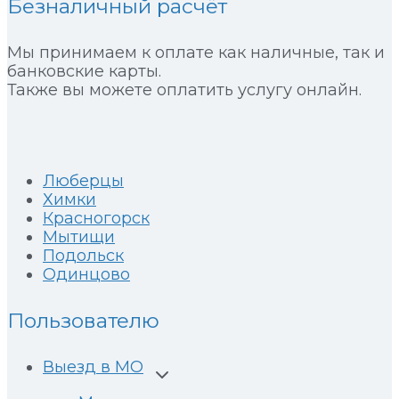
Безналичный расчёт
алкоголь-
ассоциированном
Мы принимаем к оплате как наличные, так и
гепатите
банковские карты.
и
Также вы можете оплатить услугу онлайн.
потенциальная
роль
профилактики:
многонациональное
ретроспективное
Люберцы
когортное
Химки
исследование
Красногорск
Мытищи
Подольск
Одинцово
Пользователю
Выезд в МО
Развернуть
дочернее
меню