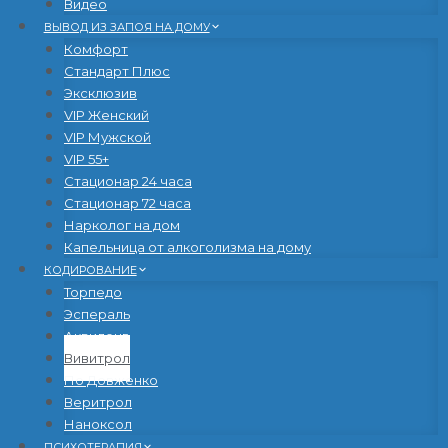
Видео
ВЫВОД ИЗ ЗАПОЯ НА ДОМУ
Комфорт
Стандарт Плюс
Эксклюзив
VIP Женский
VIP Мужской
VIP 55+
Стационар 24 часа
Стационар 72 часа
Нарколог на дом
Капельница от алкоголизма на дому
КОДИРОВАНИЕ
Торпедо
Эспераль
Аквилонг
Вивитрол
По Довженко
Веритрол
Наноксол
ПСИХОТЕРАПИЯ