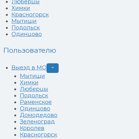
Люберцы
Химки
Красногорск
Мытищи
Подольск
Одинцово
Пользователю
Выезд в МО
Развернуть
дочернее
Мытищи
меню
Химки
Люберцы
Подольск
Раменское
Одинцово
Домодедово
Зеленоград
Королев
Красногорск