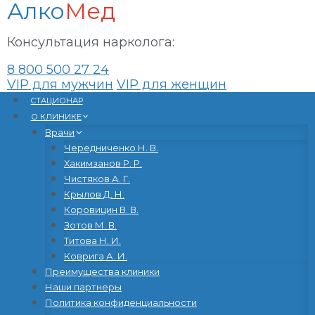
Алко
Мед
Консультация нарколога:
8 800 500 27 24
VIP для мужчин
VIP для женщин
Перейти
CТАЦИОНАР
к
О КЛИНИКЕ
содержанию
Врачи
Чередниченко Н. В.
Хакимзанов Р. Р.
Чистяков А. Г.
Крылов Д. Н.
Коровицин В. В.
Зотов М. В.
Титова Н. И.
Коврига А. И.
Преимущества клиники
Наши партнеры
Политика конфиденциальности