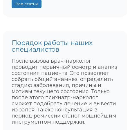
и
д
Все статьи
з
с
н
т
а
в
к
и
и
я
а
и
Порядок работы наших
л
л
специалистов
к
е
о
ч
После вызова врач-нарколог
г
е
проводит первичный осмотр и анализ
о
н
состояния пациента. Это позволяет
л
и
собрать общий анамнез, определить
и
е
стадию заболевания, причины и
з
мотивы текущего состояния. Только
м
после этого психиатр-нарколог
а
сможет подобрать лечение и вывести
,
из запоя. Также консультация в
в
период ремиссии станет мощнейшим
н
инструментом поддержки.
е
ш