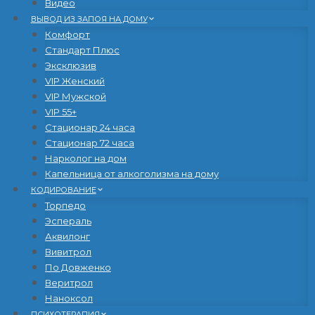
Видео
ВЫВОД ИЗ ЗАПОЯ НА ДОМУ
Комфорт
Стандарт Плюс
Эксклюзив
VIP Женский
VIP Мужской
VIP 55+
Стационар 24 часа
Стационар 72 часа
Нарколог на дом
Капельница от алкоголизма на дому
КОДИРОВАНИЕ
Торпедо
Эспераль
Аквилонг
Вивитрол
По Довженко
Веритрол
Наноксол
ПСИХОТЕРАПИЯ