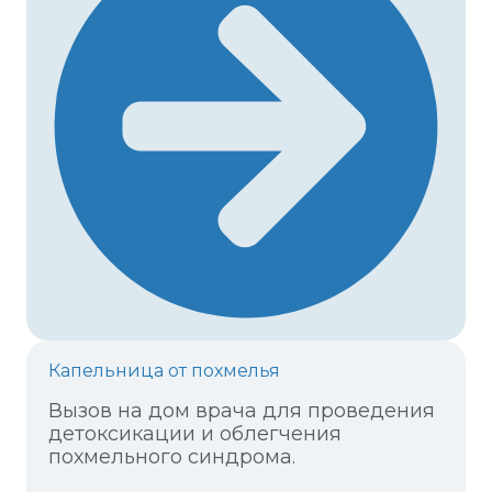
М
е
д
Капельница от похмелья
Вызов на дом врача для проведения
детоксикации и облегчения
похмельного синдрома.