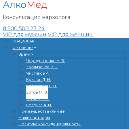
Алко
Мед
Консультация нарколога:
8 800 500 27 24
VIP для мужчин
VIP для женщин
Перейти
CТАЦИОНАР
к
О КЛИНИКЕ
содержанию
Врачи
Чередниченко Н. В.
Хакимзанов Р. Р.
Чистяков А. Г.
Крылов Д. Н.
Коровицин В. В.
Зотов М. В.
Титова Н. И.
Коврига А. И.
Преимущества клиники
Наши партнеры
Политика конфиденциальности