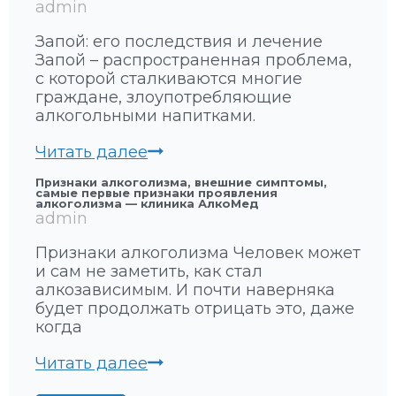
admin
Запой: его последствия и лечение
Запой – распространенная проблема,
с которой сталкиваются многие
граждане, злоупотребляющие
алкогольными напитками.
З
Читать далее
а
Признаки алкоголизма, внешние симптомы,
п
самые первые признаки проявления
о
алкоголизма — клиника АлкоМед
admin
й
:
Признаки алкоголизма Человек может
е
и сам не заметить, как стал
г
алкозависимым. И почти наверняка
о
будет продолжать отрицать это, даже
п
когда
о
с
П
Читать далее
л
р
е