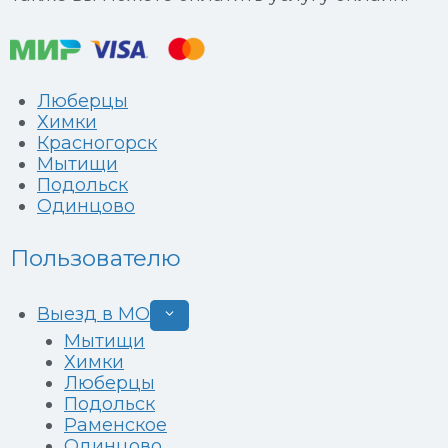
Люберцы
Химки
Красногорск
Мытищи
Подольск
Одинцово
Пользователю
Выезд в МО
Развернуть
дочернее
Мытищи
меню
Химки
Люберцы
Подольск
Раменское
Одинцово