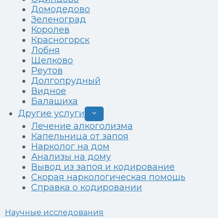
Домодедово
Зеленоград
Королев
Красногорск
Лобня
Щелково
Реутов
Долгопрудный
Видное
Балашиха
Другие услуги
Развернуть
дочернее
Лечение алкоголизма
меню
Капельница от запоя
Нарколог на дом
Анализы на дому
Вывод из запоя и кодирование
Скорая наркологическая помощь
Справка о кодировании
Научные исследования