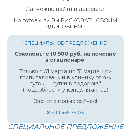
ы
е
Да, можно найти и дешевле..
п
Но готовы ли Вы РИСКОВАТЬ СВОИМ
р
ЗДОРОВЬЕМ?
и
з
н
*СПЕЦИАЛЬНОЕ ПРЕДЛОЖЕНИЕ*
а
к
Сэкономьте 10 500 руб. на лечение
и
в стационаре!
п
р
Только с 01 марта по 31 марта при
о
госпитализации в клинику от 4-х
я
суток — сутки в подарок! *
в
(подробности у консультантов)
л
е
Звоните прямо сейчас!
н
и
8 499 455 39 03
я
а
СПЕЦИАЛЬНОЕ ПРЕДЛОЖЕНИЕ