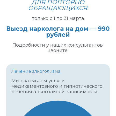
л
ДЛЯ ПОВТОРНО
к
ОБРАЩАЮЩИХСЯ
:
о
г
только с 1 по 31 марта
о
л
Выезд нарколога на дом — 990
и
рублей
з
м
Подробности у наших консультантов.
а
Звоните!
—
к
л
и
Лечение алкоголизма
н
Мы оказываем услуги
и
медикаментозного и гипнотического
к
лечения алкогольной зависимости.
а
А
л
к
о