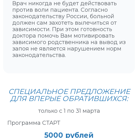
Врач никогда не будет действовать
н
против воли пациента. Согласно
и
законодательству России, больной
е
должен сам захотеть вылечиться от
с
зависимости. При этом готовность
и
доктора помочь Вам мотивировать
м
зависимого родственника на вывод из
п
запоя не является нарушением норм
т
законодательства.
о
м
ы
,
с
а
СПЕЦИАЛЬНОЕ ПРЕДЛОЖЕНИЕ
м
ДЛЯ ВПЕРЫЕ ОБРАТИВШИХСЯ:
ы
е
только с 1 по 31 марта
п
е
Программа СТАРТ
р
в
5000 рублей