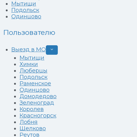
Мытищи
Подольск
Одинцово
Пользователю
Выезд в МО
Развернуть
дочернее
Мытищи
меню
Химки
Люберцы
Подольск
Раменское
Одинцово
Домодедово
Зеленоград
Королев
Красногорск
Лобня
Щелково
Реутов