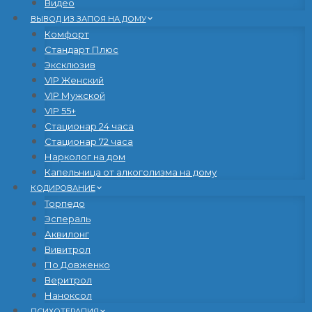
Видео
ВЫВОД ИЗ ЗАПОЯ НА ДОМУ
Комфорт
Стандарт Плюс
Эксклюзив
VIP Женский
VIP Мужской
VIP 55+
Стационар 24 часа
Стационар 72 часа
Нарколог на дом
Капельница от алкоголизма на дому
КОДИРОВАНИЕ
Торпедо
Эспераль
Аквилонг
Вивитрол
По Довженко
Веритрол
Наноксол
ПСИХОТЕРАПИЯ