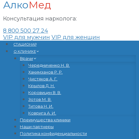
Алко
Мед
Консультация нарколога:
8 800 500 27 24
VIP для мужчин
VIP для женщин
Перейти
CТАЦИОНАР
к
О КЛИНИКЕ
содержанию
Врачи
Чередниченко Н. В.
Хакимзанов Р. Р.
Чистяков А. Г.
Крылов Д. Н.
Коровицин В. В.
Зотов М. В.
Титова Н. И.
Коврига А. И.
Преимущества клиники
Наши партнеры
Политика конфиденциальности