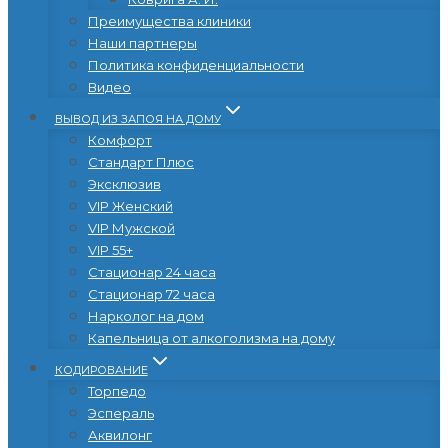
Преимущества клиники
Наши партнеры
Политика конфиденциальности
Видео
ВЫВОД ИЗ ЗАПОЯ НА ДОМУ
Комфорт
Стандарт Плюс
Эксклюзив
VIP Женский
VIP Мужской
VIP 55+
Стационар 24 часа
Стационар 72 часа
Нарколог на дом
Капельница от алкоголизма на дому
КОДИРОВАНИЕ
Торпедо
Эспераль
Аквилонг