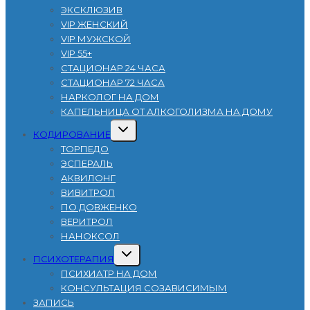
ЭКСКЛЮЗИВ
VIP ЖЕНСКИЙ
VIP МУЖСКОЙ
VIP 55+
СТАЦИОНАР 24 ЧАСА
СТАЦИОНАР 72 ЧАСА
НАРКОЛОГ НА ДОМ
КАПЕЛЬНИЦА ОТ АЛКОГОЛИЗМА НА ДОМУ
Развернуть
КОДИРОВАНИЕ
дочернее
меню
ТОРПЕДО
ЭСПЕРАЛЬ
АКВИЛОНГ
ВИВИТРОЛ
ПО ДОВЖЕНКО
ВЕРИТРОЛ
НАНОКСОЛ
Развернуть
ПСИХОТЕРАПИЯ
дочернее
меню
ПСИХИАТР НА ДОМ
КОНСУЛЬТАЦИЯ СОЗАВИСИМЫМ
ЗАПИСЬ