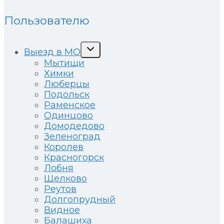
Пользователю
Развернуть
Выезд в МО
дочернее
Мытищи
меню
Химки
Люберцы
Подольск
Раменское
Одинцово
Домодедово
Зеленоград
Королев
Красногорск
Лобня
Щелково
Реутов
Долгопрудный
Видное
Балашиха