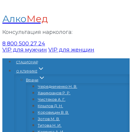
Алко
Мед
Консультация нарколога:
8 800 500 27 24
VIP для мужчин
VIP для женщин
Перейти
CТАЦИОНАР
к
О КЛИНИКЕ
содержанию
Врачи
Чередниченко Н. В.
Хакимзанов Р. Р.
Чистяков А. Г.
Крылов Д. Н.
Коровицин В. В.
Зотов М. В.
Титова Н. И.
Коврига А. И.