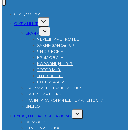
CТАЦИОНАР
Развернуть
О КЛИНИКЕ
дочернее
меню
Развернуть
ВРАЧИ
дочернее
меню
ЧЕРЕДНИЧЕНКО Н. В.
ХАКИМЗАНОВ Р. Р.
ЧИСТЯКОВ А. Г.
КРЫЛОВ Д. Н.
КОРОВИЦИН В. В.
ЗОТОВ М. В.
ТИТОВА Н. И.
КОВРИГА А. И.
ПРЕИМУЩЕСТВА КЛИНИКИ
НАШИ ПАРТНЕРЫ
ПОЛИТИКА КОНФИДЕНЦИАЛЬНОСТИ
ВИДЕО
Развернуть
ВЫВОД ИЗ ЗАПОЯ НА ДОМУ
дочернее
меню
КОМФОРТ
СТАНДАРТ ПЛЮС