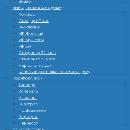
Видео
ВЫВОД ИЗ ЗАПОЯ НА ДОМУ
Комфорт
Стандарт Плюс
Эксклюзив
VIP Женский
VIP Мужской
VIP 55+
Стационар 24 часа
Стационар 72 часа
Нарколог на дом
Капельница от алкоголизма на дому
КОДИРОВАНИЕ
Торпедо
Эспераль
Аквилонг
Вивитрол
По Довженко
Веритрол
Наноксол
ПСИХОТЕРАПИЯ