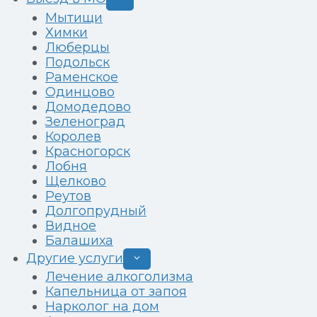
дочернее
Мытищи
меню
Химки
Люберцы
Подольск
Раменское
Одинцово
Домодедово
Зеленоград
Королев
Красногорск
Лобня
Щелково
Реутов
Долгопрудный
Видное
Балашиха
Другие услуги
Развернуть
дочернее
Лечение алкоголизма
меню
Капельница от запоя
Нарколог на дом