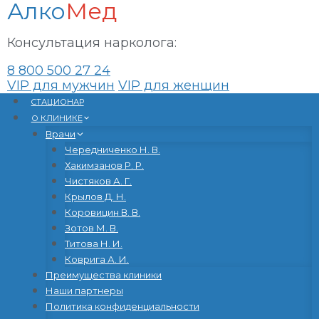
Алко
Мед
Консультация нарколога:
8 800 500 27 24
VIP для мужчин
VIP для женщин
Перейти
CТАЦИОНАР
к
О КЛИНИКЕ
содержанию
Врачи
Чередниченко Н. В.
Хакимзанов Р. Р.
Чистяков А. Г.
Крылов Д. Н.
Коровицин В. В.
Зотов М. В.
Титова Н. И.
Коврига А. И.
Преимущества клиники
Наши партнеры
Политика конфиденциальности