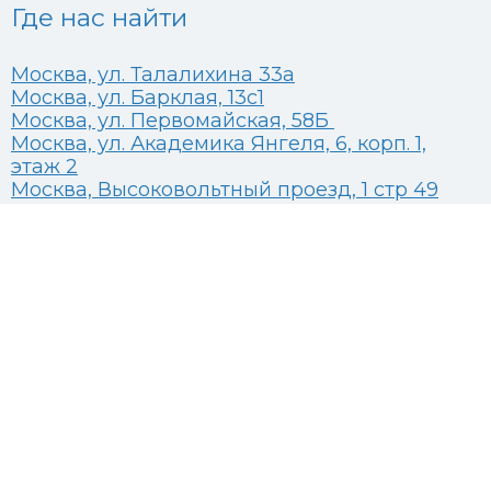
Где нас найти
Москва, ул. Талалихина 33а
Москва, ул. Барклая, 13с1
Москва, ул. Первомайская, 58Б
Москва, ул. Академика Янгеля, 6, корп. 1,
этаж 2
Москва, Высоковольтный проезд, 1 стр 49
CТАЦИОНАР
Развернуть
О КЛИНИКЕ
дочернее
Развернуть
ВРАЧИ
меню
дочернее
ЧЕРЕДНИЧЕНКО Н. В.