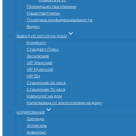
Преимущества клиники
Наши партнеры
Политика конфиденциальности
Видео
ВЫВОД ИЗ ЗАПОЯ НА ДОМУ
Комфорт
Стандарт Плюс
Эксклюзив
VIP Женский
VIP Мужской
VIP 55+
Стационар 24 часа
Стационар 72 часа
Нарколог на дом
Капельница от алкоголизма на дому
КОДИРОВАНИЕ
Торпедо
Эспераль
Аквилонг