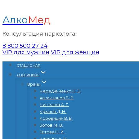
Алко
Мед
Консультация нарколога:
8 800 500 27 24
VIP для мужчин
VIP для женщин
Перейти
CТАЦИОНАР
к
О КЛИНИКЕ
содержанию
Врачи
Чередниченко Н. В.
Хакимзанов Р. Р.
Чистяков А. Г.
Крылов Д. Н.
Коровицин В. В.
Зотов М. В.
Титова Н. И.
Коврига А. И.