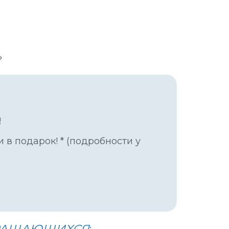
?
!
и в подарок! * (подробности у