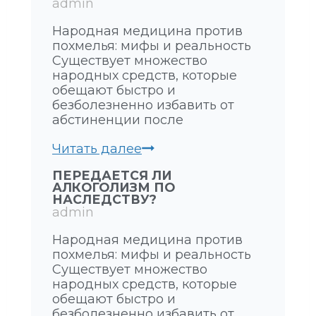
admin
Народная медицина против
похмелья: мифы и реальность
Существует множество
народных средств, которые
обещают быстро и
безболезненно избавить от
абстиненции после
М
Читать далее
У
ПЕРЕДАЕТСЯ ЛИ
Ж
АЛКОГОЛИЗМ ПО
П
НАСЛЕДСТВУ?
Ь
admin
Е
Т
Народная медицина против
П
похмелья: мифы и реальность
О
Существует множество
В
народных средств, которые
Ы
обещают быстро и
Х
безболезненно избавить от