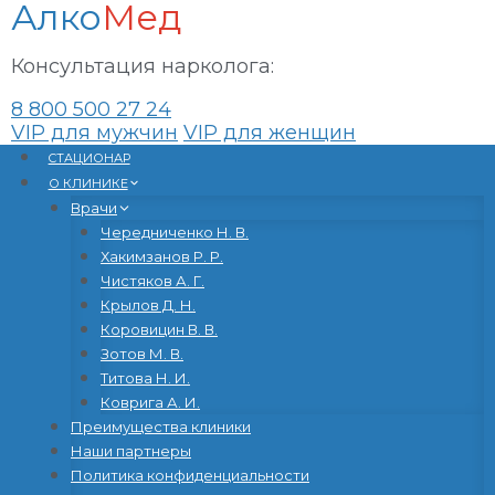
Алко
Мед
Консультация нарколога:
8 800 500 27 24
VIP для мужчин
VIP для женщин
Перейти
CТАЦИОНАР
к
О КЛИНИКЕ
содержанию
Врачи
Чередниченко Н. В.
Хакимзанов Р. Р.
Чистяков А. Г.
Крылов Д. Н.
Коровицин В. В.
Зотов М. В.
Титова Н. И.
Коврига А. И.
Преимущества клиники
Наши партнеры
Политика конфиденциальности