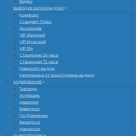
Видео
ВЫВОД ИЗ ЗАПОЯ НА ДОМУ
Комфорт
Стандарт Плюс
Эксклюзив
VIP Женский
VIP Мужской
VIP 55+
Стационар 24 часа
Стационар 72 часа
Нарколог на дом
Капельница от алкоголизма на дому
КОДИРОВАНИЕ
Торпедо
Эспераль
Аквилонг
Вивитрол
По Довженко
Веритрол
Наноксол
ПСИХОТЕРАПИЯ