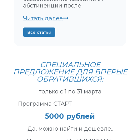
О
абстиненции после
Д
Н
П
Читать далее
Ы
Е
М
Р
Все статьи
Е
Д
А
Е
Т
СПЕЦИАЛЬНОЕ
С
ПРЕДЛОЖЕНИЕ ДЛЯ ВПЕРЫЕ
Я
ОБРАТИВШИХСЯ:
Л
И
только с 1 по 31 марта
А
Л
Программа СТАРТ
К
5000 рублей
О
Г
Да, можно найти и дешевле..
О
Л