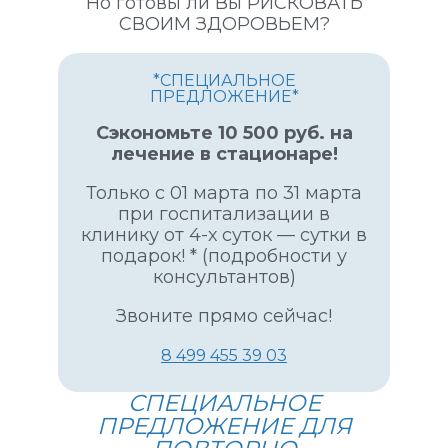
Но готовы ли Вы РИСКОВАТЬ
И
СВОИМ ЗДОРОВЬЕМ?
З
М
П
*СПЕЦИАЛЬНОЕ
О
ПРЕДЛОЖЕНИЕ*
Н
А
Сэкономьте 10 500 руб. на
С
лечение в стационаре!
Л
Только с 01 марта по 31 марта
Е
при госпитализации в
Д
клинику от 4-х суток — сутки в
С
подарок! * (подробности у
Т
консультантов)
В
У
Звоните прямо сейчас!
?
8 499 455 39 03
СПЕЦИАЛЬНОЕ
ПРЕДЛОЖЕНИЕ ДЛЯ